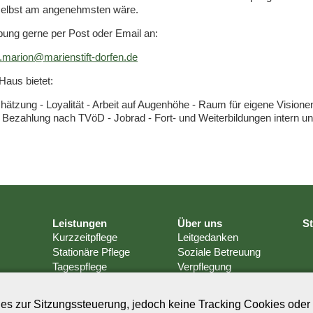
selbst am angenehmsten wäre.
ung gerne per Post oder Email an:
.marion@marienstift-dorfen.de
Haus bietet:
hätzung - Loyalität - Arbeit auf Augenhöhe - Raum für eigene Visione
- Bezahlung nach TVöD - Jobrad - Fort- und Weiterbildungen intern u
Leistungen
Über uns
S
Kurzzeitpflege
Leitgedanken
Stationäre Pflege
Soziale Betreuung
Tagespflege
Verpflegung
Ambulanter Dienst
Hausdienst & Wäsche
Aromapflege
Qualitätsmanagement
s zur Sitzungssteuerung, jedoch keine Tracking Cookies oder 
Ayurveda
Haustechnik